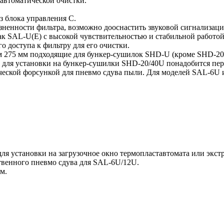
автоматической очистки.
 блока управления С.
язненности фильтра, возможно дооснастить звуковой сигнализац
к SAL-U(E) с высокой чувствительностью и стабильной работой
 доступа к фильтру для его очистки.
 275 мм подходящие для бункер-сушилок SHD-U (кроме SHD-20
 для установки на бункер-сушилки SHD-20/40U понадобится пер
ческой форсункой для пневмо сдува пыли. Для моделей SAL-6U
я установки на загрузочное окно термопластавтомата или экстр
твенного пневмо сдува для SAL-6U/12U.
м.