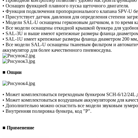
• Проводной контроллер позволяет удобно настроить функцию 
• Оснащен функцией плавного пуска щеточного двигателя.
• Функция подключения пропорционального клапана SPV-U без
• Присутствует датчик давления для определения степени загр
• Модели SAL-U оснащены герконовым датчиком, в то время ка
• Все модели оснащены откидной крышкой бункера для удобного
• SAL-3U и выше имеют крепежные размеры фланца диаметром
• SAL-1U имеет крепежные размеры фланца диаметром 200 мм,
• Все модели SAL-U оснащены тканевым фильтром и автомати
аккумулятор для более качественного пневмосдува.
■ Опции
• Может комплектоваться переходным бункером SCH-6/12/24L дл
• Может комплектоваться воздушным аккумулятором для качес
• Дополнительно можно оснастить все модели звуковым зумеро
• Внутренняя полировка бункера, код "Р".
■ Применение