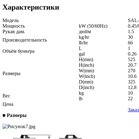
Характеристики
Модель
SAL
Мощность
kW (50/60Hz)
0.45/
Рукав дам.
дюйм
1.5
kg/hr
30
Производительность
lb/hr
66
L
1
Объём бункера
gal
0.26
H(mm)
525
H(inch)
20.7
W(mm)
270
Размеры
W(inch)
10.6
D(mm)
325
D(inch)
12.8
kg
10
Вес
lb
22
Цена
Заказ
■ Размеры