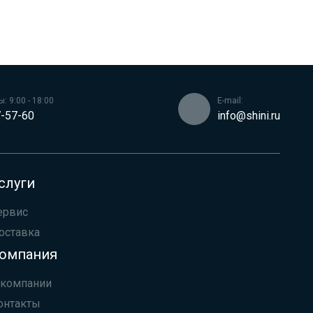
: 9:00 - 18:00
E-mail:
-57-60
info@shini.ru
слуги
ервис
оставка
омпания
 компании
онтакты