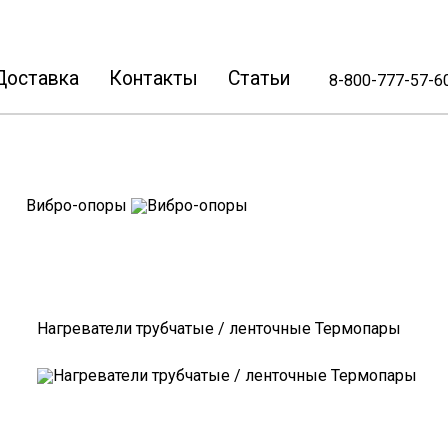
Доставка
Контакты
Статьи
8-800-777-57-6
 — каталог SHINI
Запчасти
Вакуумные загрузчики
Вибро-опоры
Оборудование для дробления пластика и пленки
Чиллеры
Ленточные конвейеры, транспортеры
Роботы-манипуляторы с сервоприводом
Нагреватели трубчатые / ленточные Термопары
Запчасти