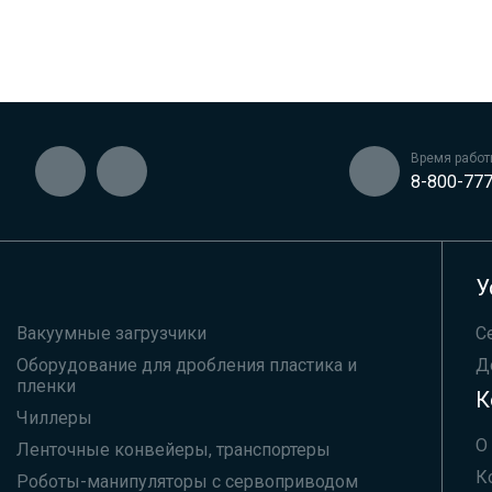
Время работы
8-800-777
У
Вакуумные загрузчики
С
Оборудование для дробления пластика и
Д
пленки
К
Чиллеры
О
Ленточные конвейеры, транспортеры
К
Роботы-манипуляторы с сервоприводом