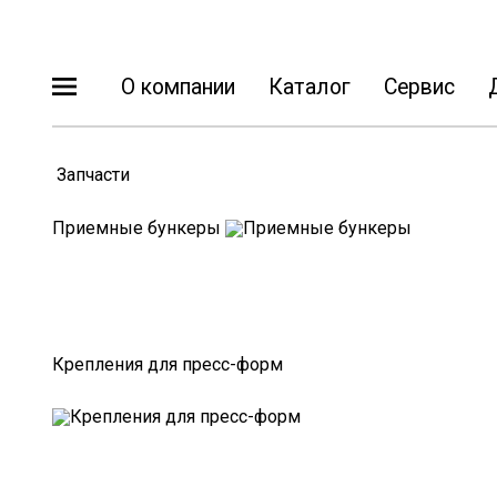
О компании
Каталог
Сервис
Главная
Оборудование для переработки полимеров
Каталог
Бункер-сушилки
Приемные бункеры
Дозаторы и миксер-смесители
Термостаты
Сушилки полимеров с влагопоглотителем
Ротаметры
Крепления для пресс-форм
Централизованные системы