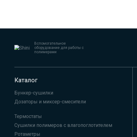
Вспомогательное
оборудование для работы с
полимерами
Каталог
Бункер-сушилки
Дозаторы и миксер-смесители
Термостаты
Сушилки полимеров с влагопоглотителем
Ротаметры