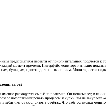
енным предприятиям перейти от приблизительных подсчётов к то
 в каждый момент времени. Интерфейс монитора наглядно показыв
сменам, бункерам, производственным линиям. Монитор легко под
уходит сырьё
к именно расходуется сырьё на практике. Он показывает, в каки
зволяют оптимизировать процессы закупки: вы не закупаете «с з
 и избавляет от сюрпризов в отчётах. Что даёт установка монит