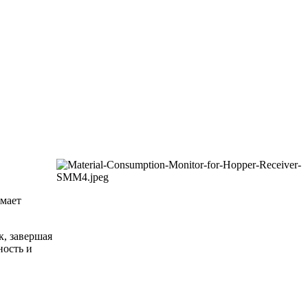
имает
к, завершая
ность и