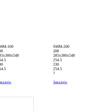
MM-100
SMM-200
00
200
85x380x548
285x380x548
54.5
254.5
30
330
54.5
254.5
7
аказать
Заказать