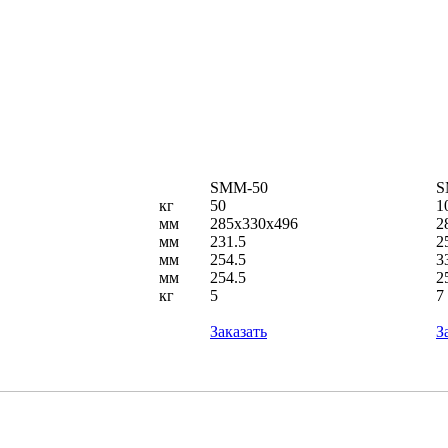
SMM-50
S
кг
50
1
мм
285x330x496
2
мм
231.5
2
мм
254.5
3
мм
254.5
2
кг
5
7
Заказать
З