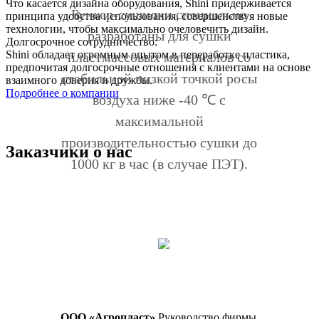
Что касается дизайна оборудования, Shini придерживается
Бункер-сушилки специально
принципа удобства использования, совершенствуя новые
технологии, чтобы максимально очеловечить дизайн.
разработаны для сушки
Долгосрочное сотрудничество:
Shini обладает огромным опытом в переработке пластика,
пластмассовых материалов со
предпочитая долгосрочные отношения с клиентами на основе
стабильной низкой точкой росы
взаимного доверия и дружбы.
Подробнее о компании
воздуха ниже -40 ℃ с
максимальной
производительностью сушки до
Заказчики о нас
1000 кг в час (в случае ПЭТ).
ООО «Агропласт»
Руководство фирмы