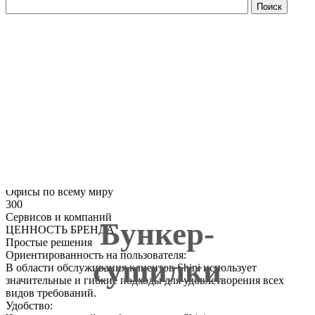
53
Многолетний опыт работы
150
Партнеров
13
Офисы по всему миру
300
Сервисов и компаний
Бункер-
ЦЕННОСТЬ БРЕНДА
Простые решения
Ориентированность на пользователя:
сушилки
В области обслуживания клиентов Shini использует
значительные и гибкие подходы для удовлетворения всех
видов требований.
Удобство: