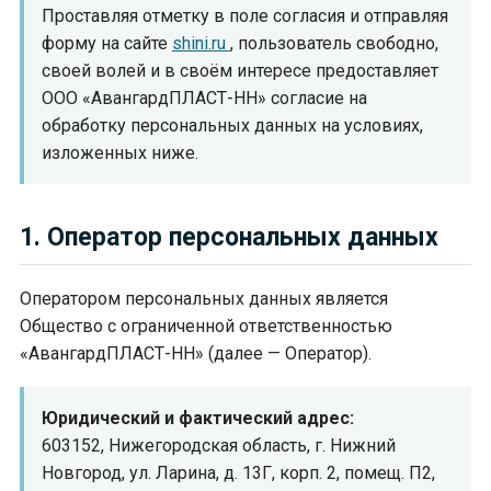
Сушилки полимеров с
Проставляя отметку в поле согласия и отправляя
влагопоглотителем
форму на сайте
shini.ru
, пользователь свободно,
своей волей и в своём интересе предоставляет
Ленточные конвейеры,
транспортеры
ООО «АвангардПЛАСТ-НН» согласие на
обработку персональных данных на условиях,
Ротаметры
изложенных ниже.
Роботы-манипуляторы с
сервоприводом
Централизованные системы
1. Оператор персональных данных
Запчасти
Оператором персональных данных является
Общество с ограниченной ответственностью
«АвангардПЛАСТ-НН» (далее — Оператор).
Юридический и фактический адрес:
603152, Нижегородская область, г. Нижний
Новгород, ул. Ларина, д. 13Г, корп. 2, помещ. П2,