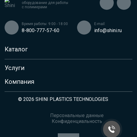
оборудование для работы
с полимерами
Время работы: 9:00 - 18:00
E-mail:
8-800-777-57-60
info@shini.ru
Каталог
Бункер-сушилки
Услуги
Вакуумные загрузчики
Дозаторы и миксер-смесители
Сервис
Компания
Оборудование для дробления пластика и пленки
Доставка
О компании
Термостаты
© 2026 SHINI PLASTICS TECHNOLOGIES
Контакты
Чиллеры
Статьи
Сушилки полимеров с влагопоглотителем
Персональные данные
Конфиденциальность
Ленточные конвейеры, транспортеры
Ротаметры