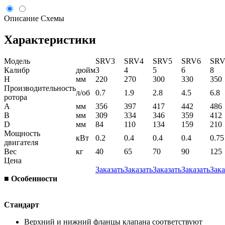
Описание
Схемы
Характеристики
Модель
SRV3
SRV4
SRV5
SRV6
SRV
Калибр
дюйм
3
4
5
6
8
H
мм
220
270
300
330
350
Производительность
л/об
0.7
1.9
2.8
4.5
6.8
ротора
A
мм
356
397
417
442
486
B
мм
309
334
346
359
412
D
мм
84
110
134
159
210
Мощность
кВт
0.2
0.4
0.4
0.4
0.75
двигателя
Вес
кг
40
65
70
90
125
Цена
Заказать
Заказать
Заказать
Заказать
Зака
■ Особенности
Стандарт
Верхний и нижний фланцы клапана соответствуют