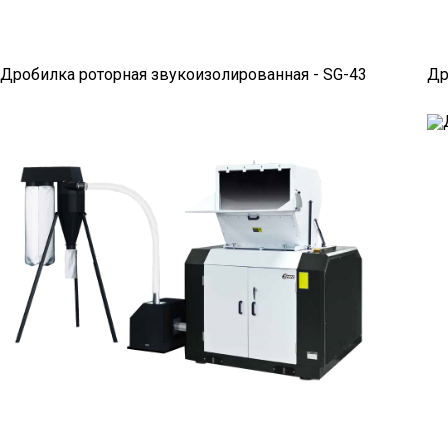
транспортеры
Ротаметры
Дробилка роторная звукоизолированная - SG-43
Роботы-манипуляторы с
Др
сервоприводом
Централизованные системы
Запчасти