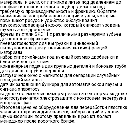
материалы и цели, от литников литья под давлением до
профиля и тонкой пленки, а подбор делается под
требуемую производительность и фракцию. Обратите
внимание на востребованные опции и узлы, которые
повышают ресурс и удобство обслуживания:
звукоизолированный кожух, который снижает уровень
шума в зоне дробления
фрезы из стали SKD11 с различными размерами зубьев
для контроля фракции
пневмотранспорт для выгрузки и циклонный
пылеуловитель для улавливания легких фракций
материала
набор сит с ячейками под нужный размер дробленки и
быстрый доступ к ним
конвейерная подача для крупных деталей и боковая труба
для длинных труб и стержней
загрузочное окно с магнитом для сепарации случайных
попаданий металла
датчик заполнения бункера для автоматической паузы и
сигнала оператору
водяное охлаждение камеры резки на некоторых моделях
многоступенчатая электрозащита с контролем перегрузки
и порядка фаз
Итоговая цена на оборудование для переработки пластика
зависит от производительности, набора опций и уровня
шумоизоляции, поэтому правильный расчет делает
менеджер после короткого брифа.