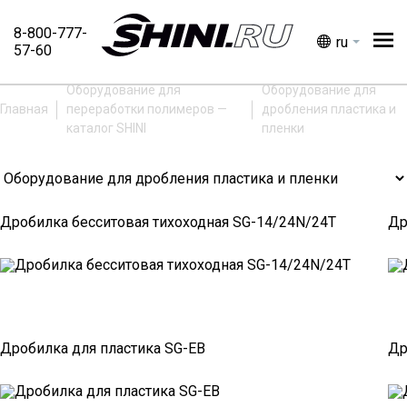
8-800-777-
ru
О компании
57-60
Каталог
Сервис
Доставка
Контакты
Статьи
Оборудование для
Оборудование для
Каталог
Услу
Главная
переработки полимеров —
дробления пластика и
каталог SHINI
пленки
Бункер-сушилки
Серви
Вакуумные загрузчики
Достав
Дозаторы и миксер-смесители
Комп
Дробилка бесситовая тихоходная SG-14/24N/24T
Др
Оборудование для дробления
пластика и пленки
О комп
Термостаты
Конта
Чиллеры
Статьи
Сушилки полимеров с
Дробилка для пластика SG-EB
Др
влагопоглотителем
Ленточные конвейеры,