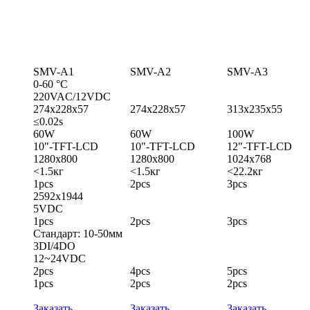
SMV-A1
SMV-A2
SMV-A3
0-60 °C
220VAC/12VDC
274x228x57
274x228x57
313x235x55
≤0.02s
60W
60W
100W
10"-TFT-LCD
10"-TFT-LCD
12"-TFT-LCD
1280x800
1280x800
1024x768
<1.5кг
<1.5кг
<22.2кг
1pcs
2pcs
3pcs
2592x1944
5VDC
1pcs
2pcs
3pcs
Стандарт: 10-50мм
3DI/4DO
12~24VDC
2pcs
4pcs
5pcs
1pcs
2pcs
2pcs
Заказать
Заказать
Заказать