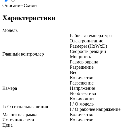
Описание
Схемы
Характеристики
Модель
Рабочая температура
Электропитание
Размеры (HxWxD)
Скорость реакции
Главный контроллер
Мощность
Размер экрана
Разрешение
Вес
Количество
Разрешение
Камера
Напряжение
№ объектива
Кол-во линз
I / O модель
I / O сигнальная линия
I / O рабочее напряжение
Магнитная рамка
Количество
Источник света
Количество
Цена