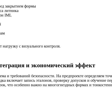
ред закрытием формы
са литника
при IML
й
лам
 нагрузку с визуального контроля.
нтеграция и экономический эффект
ма и требований безопасности. На предпроекте определяем точк
ка включает запись эталонов, проверку допусков и обучение пе
ерок, что особенно важно на многогнездных формах и тонкостенн