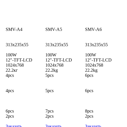
SMV-A4
SMV-A5
SMV-A6
313x235x55
313x235x55
313x235x55
100W
100W
100W
12"-TFT-LCD
12"-TFT-LCD
12"-TFT-LCD
1024x768
1024x768
1024x768
22.2кг
22.2kg
22.2kg
4pcs
5pcs
6pcs
4pcs
5pcs
6pcs
6pcs
7pcs
8pcs
2pcs
2pcs
2pcs
Заказать
Заказать
Заказать