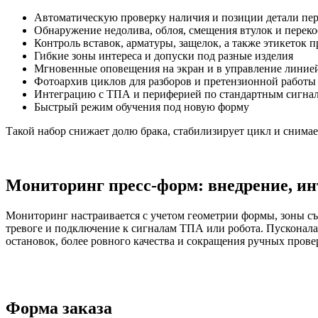
Автоматическую проверку наличия и позиции детали пе
Обнаружение недолива, облоя, смещения втулок и переко
Контроль вставок, арматуры, защелок, а также этикеток 
Гибкие зоны интереса и допуски под разные изделия
Мгновенные оповещения на экран и в управление линие
Фотоархив циклов для разборов и претензионной работы
Интеграцию с ТПА и периферией по стандартным сигна
Быстрый режим обучения под новую форму
Такой набор снижает долю брака, стабилизирует цикл и снимает
Мониторинг пресс-форм: внедрение, и
Мониторинг настраивается с учетом геометрии формы, зоны съе
тревоге и подключение к сигналам ТПА или робота. Пусконалад
остановок, более ровного качества и сокращения ручных пров
Форма заказа