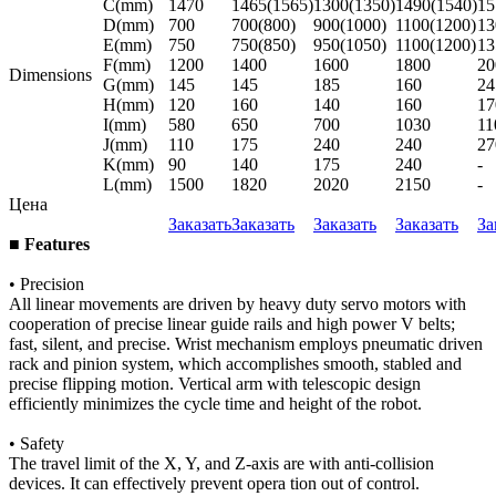
C(mm)
1470
1465(1565)
1300(1350)
1490(1540)
15
D(mm)
700
700(800)
900(1000)
1100(1200)
13
E(mm)
750
750(850)
950(1050)
1100(1200)
13
F(mm)
1200
1400
1600
1800
20
Dimensions
G(mm)
145
145
185
160
24
H(mm)
120
160
140
160
17
I(mm)
580
650
700
1030
11
J(mm)
110
175
240
240
27
K(mm)
90
140
175
240
-
L(mm)
1500
1820
2020
2150
-
Цена
Заказать
Заказать
Заказать
Заказать
За
■ Features
• Precision
All linear movements are driven by heavy duty servo motors with
cooperation of precise linear guide rails and high power V belts;
fast, silent, and precise. Wrist mechanism employs pneumatic driven
rack and pinion system, which accomplishes smooth, stabled and
precise flipping motion. Vertical arm with telescopic design
efficiently minimizes the cycle time and height of the robot.
• Safety
The travel limit of the X, Y, and Z-axis are with anti-collision
devices. It can effectively prevent opera­ tion out of control.