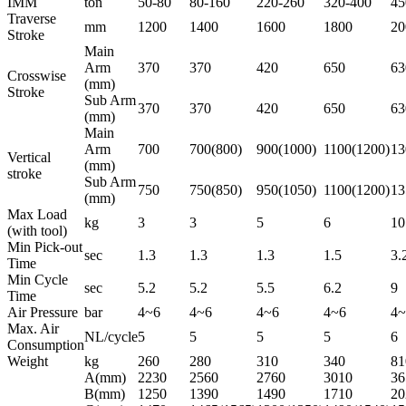
IMM
ton
50-80
80-160
220-260
320-400
45
Traverse
mm
1200
1400
1600
1800
20
Stroke
Main
Arm
370
370
420
650
63
Crosswise
(mm)
Stroke
Sub Arm
370
370
420
650
63
(mm)
Main
Arm
700
700(800)
900(1000)
1100(1200)
13
Vertical
(mm)
stroke
Sub Arm
750
750(850)
950(1050)
1100(1200)
13
(mm)
Max Load
kg
3
3
5
6
10
(with tool)
Min Pick-out
sec
1.3
1.3
1.3
1.5
3.
Time
Min Cycle
sec
5.2
5.2
5.5
6.2
9
Time
Air Pressure
bar
4~6
4~6
4~6
4~6
4~
Max. Air
NL/cycle
5
5
5
5
6
Consumption
Weight
kg
260
280
310
340
81
A(mm)
2230
2560
2760
3010
36
B(mm)
1250
1390
1490
1710
20