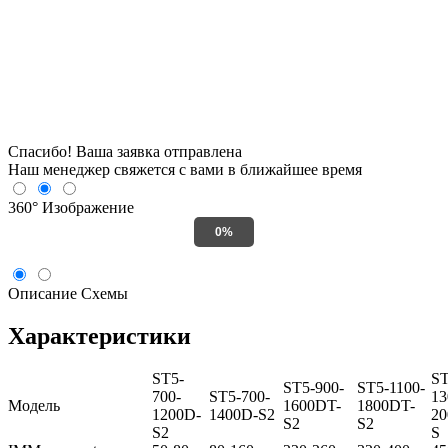
Спасибо! Ваша заявка отправлена
Наш менеджер свяжется с вами в ближайшее время
360°
Изображение
0%
Описание
Схемы
Характеристики
ST5-
ST
ST5-900-
ST5-1100-
700-
ST5-700-
13
Модель
1600DT-
1800DT-
1200D-
1400D-S2
20
S2
S2
S2
S