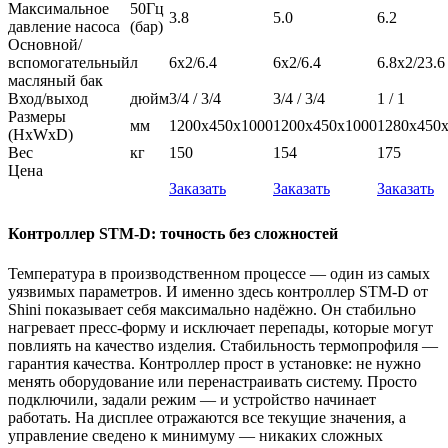
Максимальное
50Гц
3.8
5.0
6.2
давление насоса
(бар)
Основной/
вспомогательный
л
6х2/6.4
6х2/6.4
6.8х2/23.6
масляный бак
Вход/выход
дюйм
3/4 / 3/4
3/4 / 3/4
1 / 1
Размеры
мм
1200х450х1000
1200х450х1000
1280х450
(HxWxD)
Вес
кг
150
154
175
Цена
Заказать
Заказать
Заказать
Контроллер STM-D: точность без сложностей
Температура в производственном процессе — один из самых
уязвимых параметров. И именно здесь контроллер STM-D от
Shini показывает себя максимально надёжно. Он стабильно
нагревает пресс-форму и исключает перепады, которые могут
повлиять на качество изделия. Стабильность термопрофиля —
гарантия качества. Контроллер прост в установке: не нужно
менять оборудование или перенастраивать систему. Просто
подключили, задали режим — и устройство начинает
работать. На дисплее отражаются все текущие значения, а
управление сведено к минимуму — никаких сложных