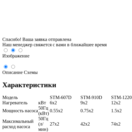
Спасибо! Ваша заявка отправлена
Наш менеджер свяжется с вами в ближайшее время
Изображение
Описание
Схемы
Характеристики
Модель
STM-607D
STM-910D
STM-122
Нагреватель
кВт
6х2
9х2
12х2
50Гц
Мощность насоса
0.55х2
0.75х2
1.5х2
(кВт)
50Гц
Максимальный
(л/
27х2
42х2
74х2
расход насоса
мин)