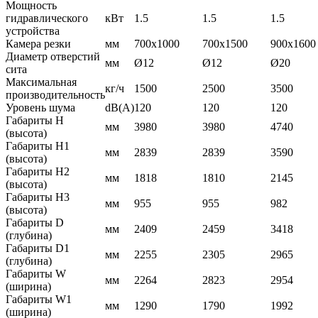
Мощность
гидравлического
кВт
1.5
1.5
1.5
устройства
Камера резки
мм
700x1000
700x1500
900x1600
Диаметр отверстий
мм
Ø12
Ø12
Ø20
сита
Максимальная
кг/ч
1500
2500
3500
производительность
Уровень шума
dB(A)
120
120
120
Габариты H
мм
3980
3980
4740
(высота)
Габариты H1
мм
2839
2839
3590
(высота)
Габариты H2
мм
1818
1810
2145
(высота)
Габариты H3
мм
955
955
982
(высота)
Габариты D
мм
2409
2459
3418
(глубина)
Габариты D1
мм
2255
2305
2965
(глубина)
Габариты W
мм
2264
2823
2954
(ширина)
Габариты W1
мм
1290
1790
1992
(ширина)