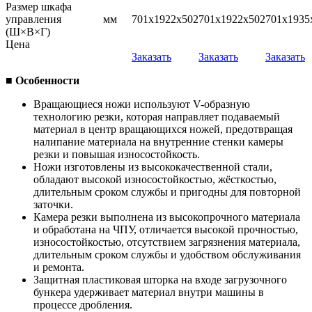
Размер шкафа
управления
мм
701x1922x502
701x1922x502
701x1935
(Ш×В×Г)
Цена
Заказать
Заказать
Заказать
■ Особенности
Вращающиеся ножи используют V-образную
технологию резки, которая направляет подаваемый
материал в центр вращающихся ножей, предотвращая
налипание материала на внутренние стенки камеры
резки и повышая износостойкость.
Ножи изготовлены из высококачественной стали,
обладают высокой износостойкостью, жёсткостью,
длительным сроком службы и пригодны для повторной
заточки.
Камера резки выполнена из высокопрочного материала
и обработана на ЧПУ, отличается высокой прочностью,
износостойкостью, отсутствием загрязнения материала,
длительным сроком службы и удобством обслуживания
и ремонта.
Защитная пластиковая шторка на входе загрузочного
бункера удерживает материал внутри машины в
процессе дробления.