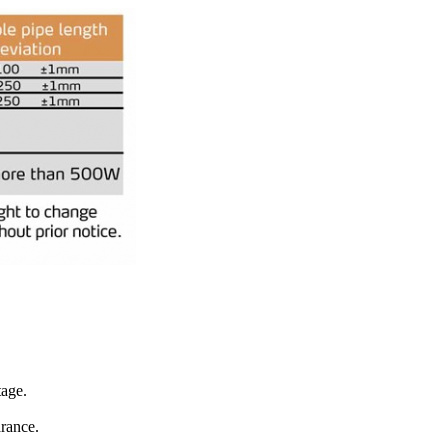
tage.
arance.