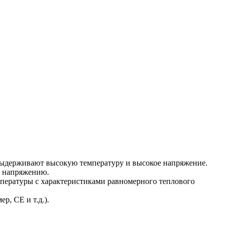
 выдерживают высокую температуру и высокое напряжение.
у напряжению.
пературы с характеристиками равномерного теплового
р, CE и т.д.).