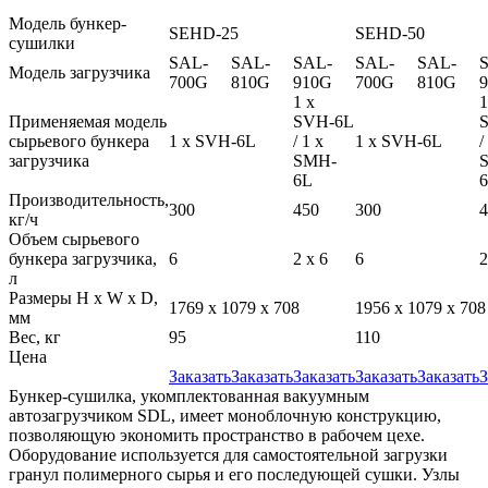
Модель бункер-
SEHD-25
SEHD-50
сушилки
SAL-
SAL-
SAL-
SAL-
SAL-
Модель загрузчика
700G
810G
910G
700G
810G
1 x
1
Применяемая модель
SVH-6L
сырьевого бункера
1 x SVH-6L
/ 1 x
1 x SVH-6L
/
загрузчика
SMH-
6L
Производительность,
300
450
300
4
кг/ч
Объем сырьевого
бункера загрузчика,
6
2 х 6
6
2
л
Размеры H x W x D,
1769 x 1079 x 708
1956 x 1079 x 708
мм
Вес, кг
95
110
Цена
Заказать
Заказать
Заказать
Заказать
Заказать
З
Бункер-сушилка, укомплектованная вакуумным
автозагрузчиком SDL, имеет моноблочную конструкцию,
позволяющую экономить пространство в рабочем цехе.
Оборудование используется для самостоятельной загрузки
гранул полимерного сырья и его последующей сушки. Узлы