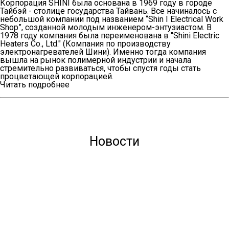
Корпорация SHINI была основана в 1969 году в городе
транспортеры
Тайбэй - столице государства Тайвань. Все начиналось с
небольшой компании под названием “Shin I Electrical Work
Ротаметры
Shop”, созданной молодым инженером-энтузиастом. В
1978 году компания была переименована в "Shini Electric
Роботы-манипуляторы с
Heaters Co., Ltd." (Компания по производству
сервоприводом
электронагревателей Шини). Именно тогда компания
вышла на рынок полимерной индустрии и начала
Централизованные системы
стремительно развиваться, чтобы спустя годы стать
процветающей корпорацией.
Запчасти
Читать подробнее
Новости