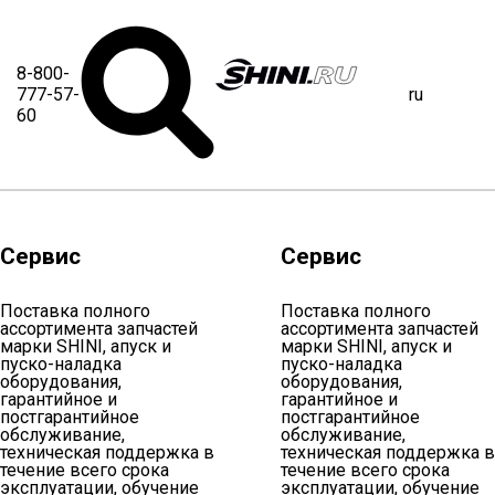
8-800-
serv3
777-57-
ru
О компании
Каталог
Сервис
Доставка
60
Контакты
Статьи
Главная
Сервис
Каталог
Услу
Сервис
Сервис
Бункер-сушилки
Серви
Вакуумные загрузчики
Достав
Поставка полного
Поставка полного
ассортимента запчастей
ассортимента запчастей
Дозаторы и миксер-смесители
Комп
марки SHINI, апуск и
марки SHINI, апуск и
пуско-наладка
пуско-наладка
Оборудование для дробления
оборудования,
оборудования,
пластика и пленки
гарантийное и
гарантийное и
О комп
постгарантийное
постгарантийное
Термостаты
обслуживание,
обслуживание,
Конта
техническая поддержка в
техническая поддержка в
течение всего срока
течение всего срока
Чиллеры
Статьи
эксплуатации, обучение
эксплуатации, обучение