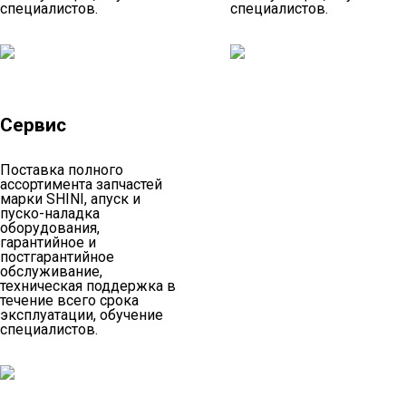
специалистов.
специалистов.
Сушилки полимеров с
влагопоглотителем
Ленточные конвейеры,
транспортеры
Ротаметры
Сервис
Роботы-манипуляторы с
сервоприводом
Поставка полного
ассортимента запчастей
Централизованные системы
марки SHINI, апуск и
пуско-наладка
Запчасти
оборудования,
гарантийное и
постгарантийное
обслуживание,
техническая поддержка в
течение всего срока
эксплуатации, обучение
специалистов.